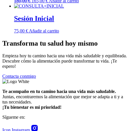
El
El
180,00
€
165,00
€
Añadir al carrito
precio
precio
original
actual
era:
es:
Sesión Inicial
180,00 €.
165,00 €.
75,00
€
Añadir al carrito
Transforma tu salud hoy mismo
Empieza hoy tu camino hacia una vida más saludable y equilibrada.
Descubre cómo la alimentación puede transformar tu vida. ¡Te
espero!
Contacta conmigo
Te acompaño en tu camino hacia una vida más saludable.
Juntas, encontraremos la alimentación que mejor se adapta a ti y a
tus necesidades.
¡Tu bienestar es mi prioridad!
Sígueme en:
Icon Instagram