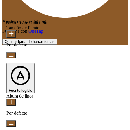
Ajustes de accesibilidad
Módulos de contenido
Tamaño de fuente
Funciona con
OneTap
Ocultar barra de herramientas
Por defecto
Fuente legible
Altura de línea
Por defecto