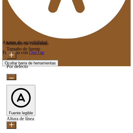
Ajustes de accesibilidad
Módulos de contenido
Tamaño de fuente
Funciona con
OneTap
Ocultar barra de herramientas
Por defecto
Fuente legible
Altura de línea