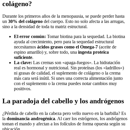
colágeno?
Durante los primeros años de la menopausia, se puede perder hasta
un
30% del colágeno
del cuerpo. Esto no solo afecta a las arrugas,
sino a la densidad de toda tu matriz estructural.
El error común:
Tomar biotina para la sequedad. La biotina
ayuda al crecimiento, pero para la sequedad estructural
necesitamos
ácidos grasos como el Omega-7
(aceite de
espino amarillo) y, sobre todo, una
ingesta proteica
suficiente
.
La clave:
Las cremas son «apaga-fuegos». La hidratación
real es hormonal y nutricional. Sin proteínas (los «ladrillos»)
ni grasas de calidad, el suplemento de colágeno o la crema
más cara será inútil. Si unes una correcta alimentación junto
con el suplemento o la crema puedes notar cambios muy
positivos.
La paradoja del cabello y los andrógenos
¿Pérdida de cabello en la cabeza pero vello nuevo en la barbilla? Es
la
dominancia androgénica
. Al caer los estrógenos, los andrógenos
toman el mando y afectan a los folículos de forma opuesta según su
ubicación.