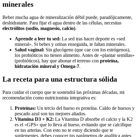
minerales
Beber mucha agua de mineralización débil puede, paradójicamente,
deshidratarte. Para fijar el agua dentro de las células, necesitas
electrólitos (sodio, magnesio, calcio)
.
Aprende a leer tu sed:
La sed tras hacer deporte es «sed
mineral». Si bebes y orinas enseguida, te faltan minerales.
Salud vaginal:
Sin glucógeno (que cae con los estrógenos),
los probióticos no tienen alimento. Antes de «plantar semillas»
(probióticos), hay que abonar el terreno con
proteína,
hidratación mineral y Omega-7
.
La receta para una estructura sólida
Para cuidar el cuerpo que te sostendrá las próximas décadas, mi
recomendación como nutricionista integrativa es:
Proteínas:
Un tercio del hueso es proteína. Caldo de huesos y
pescado azul son tus mejores aliados.
Vitamina D3 + K2:
La Vitamina D absorbe el calcio y la K2
es el «GPS» que lo lleva al hueso, evitando que se calcifique
en tus arterias. Con esto no te estoy diciendo que te
suplementes, debes conocer tus parámetros de analítica antes