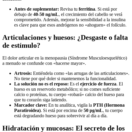
Antes de suplementar:
Revisa tu
ferritina
. Si está por
debajo de
40-50 ng/mL
, el crecimiento del cabello se verá
comprometido. Además, mejorar la sensibilidad a la insulina
es clave para que esos andrógenos no «ahoguen» el folículo.
Articulaciones y huesos: ¿Desgaste o falta
de estímulo?
El dolor articular en la menopausia (Síndrome Musculoesquelético)
a menudo se confunde con «hacerse mayor».
Artrosis:
Entiéndela como «las arrugas de las articulaciones».
No tiene por qué doler si mantenemos la funcionalidad.
La solución no es el reposo:
Es el
ejercicio de fuerza
. El
hueso es un reservorio metabólico; si no comes suficiente
calcio o proteínas, tu cuerpo «robará» calcio del hueso para
que tu corazón siga latiendo.
Marcador clave:
En tu analítica, vigila la
PTH (Hormona
Paratiroidea)
. Si está por encima de
50 pg/mL
, tu cuerpo
está degradando hueso para sobrevivir al día a día.
Hidratación y mucosas: El secreto de los