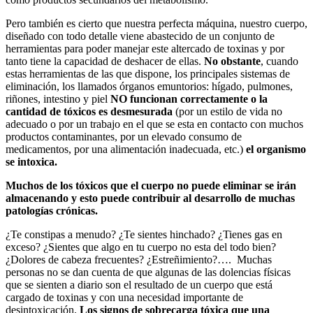
Pero también es cierto que nuestra perfecta máquina, nuestro cuerpo,
diseñado con todo detalle viene abastecido de un conjunto de
herramientas para poder manejar este altercado de toxinas y por
tanto tiene la capacidad de deshacer de ellas.
No obstante
, cuando
estas herramientas de las que dispone, los principales sistemas de
eliminación, los llamados órganos emuntorios: hígado, pulmones,
riñones, intestino y piel
NO funcionan correctamente o la
cantidad de tóxicos es desmesurada
(por un estilo de vida no
adecuado o por un trabajo en el que se esta en contacto con muchos
productos contaminantes, por un elevado consumo de
medicamentos, por una alimentación inadecuada, etc.)
el organismo
se intoxica.
Muchos de los tóxicos que el cuerpo no puede eliminar se irán
almacenando y esto puede contribuir al desarrollo de muchas
patologías crónicas.
¿Te constipas a menudo? ¿Te sientes hinchado? ¿Tienes gas en
exceso? ¿Sientes que algo en tu cuerpo no esta del todo bien?
¿Dolores de cabeza frecuentes? ¿Estreñimiento?…. Muchas
personas no se dan cuenta de que algunas de las dolencias físicas
que se sienten a diario son el resultado de un cuerpo que está
cargado de toxinas y con una necesidad importante de
desintoxicación.
Los signos de sobrecarga tóxica que una