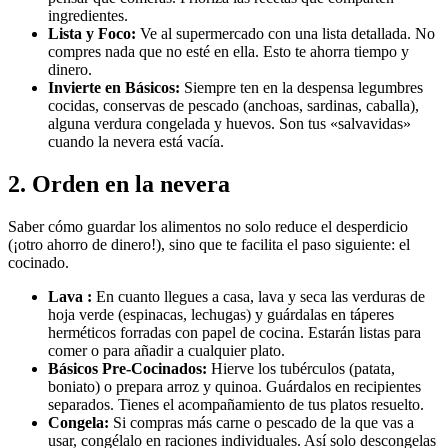
ingredientes.
Lista y Foco:
Ve al supermercado con una lista detallada. No
compres nada que no esté en ella. Esto te ahorra tiempo y
dinero.
Invierte en Básicos:
Siempre ten en la despensa legumbres
cocidas, conservas de pescado (anchoas, sardinas, caballa),
alguna verdura congelada y huevos. Son tus «salvavidas»
cuando la nevera está vacía.
2. Orden en la nevera
Saber cómo guardar los alimentos no solo reduce el desperdicio
(¡otro ahorro de dinero!), sino que te facilita el paso siguiente: el
cocinado.
Lava :
En cuanto llegues a casa, lava y seca las verduras de
hoja verde (espinacas, lechugas) y guárdalas en táperes
herméticos forradas con papel de cocina. Estarán listas para
comer o para añadir a cualquier plato.
Básicos Pre-Cocinados:
Hierve los tubérculos (patata,
boniato) o prepara arroz y quinoa. Guárdalos en recipientes
separados. Tienes el acompañamiento de tus platos resuelto.
Congela:
Si compras más carne o pescado de la que vas a
usar, congélalo en raciones individuales. Así solo descongelas