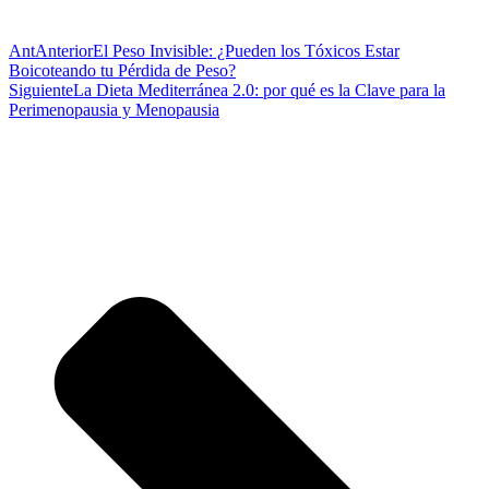
Ant
Anterior
El Peso Invisible: ¿Pueden los Tóxicos Estar
Boicoteando tu Pérdida de Peso?
Siguiente
La Dieta Mediterránea 2.0: por qué es la Clave para la
Perimenopausia y Menopausia