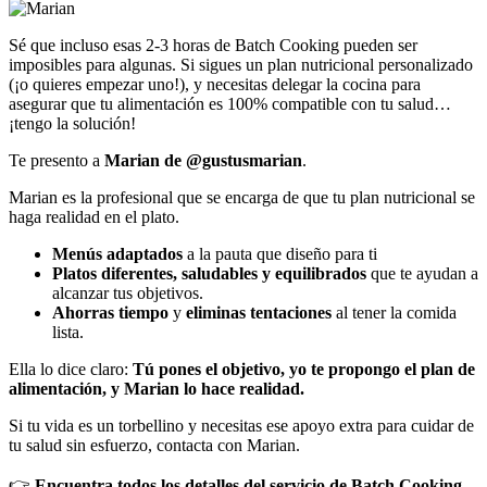
Sé que incluso esas 2-3 horas de Batch Cooking pueden ser
imposibles para algunas. Si sigues un plan nutricional personalizado
(¡o quieres empezar uno!), y necesitas delegar la cocina para
asegurar que tu alimentación es 100% compatible con tu salud…
¡tengo la solución!
Te presento a
Marian de @gustusmarian
.
Marian es la profesional que se encarga de que tu plan nutricional se
haga realidad en el plato.
Menús adaptados
a la pauta que diseño para ti
Platos diferentes, saludables y equilibrados
que te ayudan a
alcanzar tus objetivos.
Ahorras tiempo
y
eliminas tentaciones
al tener la comida
lista.
Ella lo dice claro:
Tú pones el objetivo, yo te propongo el plan de
alimentación, y Marian lo hace realidad.
Si tu vida es un torbellino y necesitas ese apoyo extra para cuidar de
tu salud sin esfuerzo, contacta con Marian.
👉
Encuentra todos los detalles del servicio de Batch Cooking