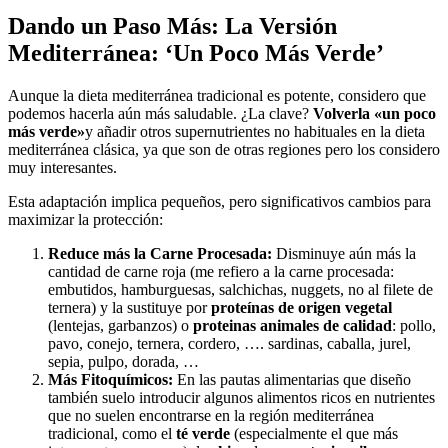
Dando un Paso Más: La Versión
Mediterránea: ‘Un Poco Más Verde’
Aunque la dieta mediterránea tradicional es potente, considero que
podemos hacerla aún más saludable. ¿La clave?
Volverla «un poco
más verde»
y añadir otros supernutrientes no habituales en la dieta
mediterránea clásica, ya que son de otras regiones pero los considero
muy interesantes.
Esta adaptación implica pequeños, pero significativos cambios para
maximizar la protección:
Reduce más la Carne Procesada:
Disminuye aún más la
cantidad de carne roja (me refiero a la carne procesada:
embutidos, hamburguesas, salchichas, nuggets, no al filete de
ternera) y la sustituye por
proteínas de origen vegetal
(lentejas, garbanzos) o
proteinas animales de calidad
: pollo,
pavo, conejo, ternera, cordero, …. sardinas, caballa, jurel,
sepia, pulpo, dorada, …
Más Fitoquímicos:
En las pautas alimentarias que diseño
también suelo introducir algunos alimentos ricos en nutrientes
que no suelen encontrarse en la región mediterránea
tradicional, como el
té verde
(especialmente el que más