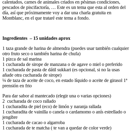
calentados, carnes de animales criados en pésimas condiciones,
pescados de piscifactoría, … Este es un tema que esta al orden del
día, así que próximamente voy a dar una charla gratuita en
Montblanc, en el que trataré este tema a fondo.
Ingredientes – 15 unidades aprox
1 taza grande de harina de almendra (puedes usar también cualquier
otro fruto seco o también harina de chufa)
1 pizca de sal marina
1 cucharada de sirope de manzana o de agave o miel o preferido
1 cucharada de pasta de dátil sukkari (es opcional, si no la usas
añade otra cucharada de sirope)
¼ de taza de aceite de coco, en estado líquido o aceite de girasol 1ª
prensión en frio
Para dar sabor al mantecado (elegir una o varias opciones)
2 cucharada de coco rallado
1 cucharadita de piel (eco) de limón y naranja rallada
1 cucharadita de vainilla o canela o cardamomo o anís estrellado o
jengibre
1 cucharada de cacao o algarroba
1 cucharada de te matcha ( te van a quedar de color verde)