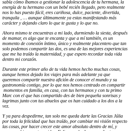
sabía cómo íbamos a gestionar la adolescencia de tu hermana, la
energía de tu hermano con un bebé recién llegado, pero realmente
nos lo has puesto fácil, eres cariñosa, dulce, paciente, divertida,
tranquila , … aunque últimamente ya estas manifestando más
carácter y dejando claro lo que te gusta y lo que no.
Ahora mismo te encuentras a mi lado, durmiendo la siesta, después
de mamar, es algo que te encanta y que a mí también, es un
momento de conexión íntimo, único y realmente placentero que tan
solo podemos compartir las dos, es una de las mejores experiencias
que me ha traído la maternidad, y que espero recordar toda vida
dentro mi corazón.
Durante este primer año de tu vida hemos hecho muchas cosas,
aunque hemos dejado los viajes para más adelante ya que
queremos compartir nuestra afición de conocer el mundo y su
gastronomía contigo, por lo que nos hemos centrado en compartir
momentos en familia, en casa, con tus hermanos y con tu primo
Marc con el que has compartido des de bien pequeña sonrisas y
lagrimas junto con tus abuelos que os han cuidado a los dos a la
vez.
Y ya para despedirme, tan solo me queda darte las Gracias Júlia
por toda la felicidad que has traído, por cambiar mi visión respecto
las cosas, por hacer crecer este amor absoluto dentro de mí, y