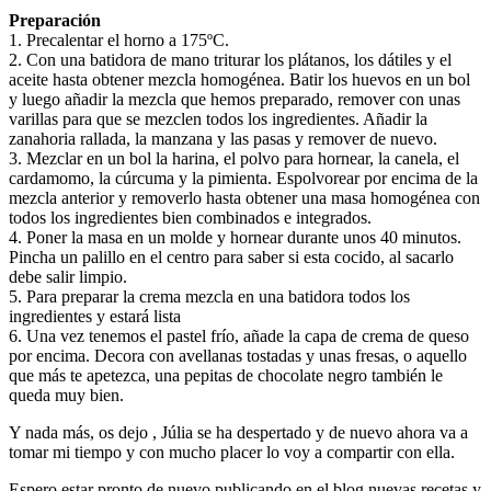
Preparación
1. Precalentar el horno a 175ºC.
2. Con una batidora de mano triturar los plátanos, los dátiles y el
aceite hasta obtener mezcla homogénea. Batir los huevos en un bol
y luego añadir la mezcla que hemos preparado, remover con unas
varillas para que se mezclen todos los ingredientes. Añadir la
zanahoria rallada, la manzana y las pasas y remover de nuevo.
3. Mezclar en un bol la harina, el polvo para hornear, la canela, el
cardamomo, la cúrcuma y la pimienta. Espolvorear por encima de la
mezcla anterior y removerlo hasta obtener una masa homogénea con
todos los ingredientes bien combinados e integrados.
4. Poner la masa en un molde y hornear durante unos 40 minutos.
Pincha un palillo en el centro para saber si esta cocido, al sacarlo
debe salir limpio.
5. Para preparar la crema mezcla en una batidora todos los
ingredientes y estará lista
6. Una vez tenemos el pastel frío, añade la capa de crema de queso
por encima. Decora con avellanas tostadas y unas fresas, o aquello
que más te apetezca, una pepitas de chocolate negro también le
queda muy bien.
Y nada más, os dejo , Júlia se ha despertado y de nuevo ahora va a
tomar mi tiempo y con mucho placer lo voy a compartir con ella.
Espero estar pronto de nuevo publicando en el blog nuevas recetas y