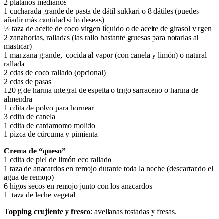
2 plátanos medianos
1 cucharada grande de pasta de dátil sukkari o 8 dátiles (puedes
añadir más cantidad si lo deseas)
½ taza de aceite de coco virgen líquido o de aceite de girasol virgen
2 zanahorias, ralladas (las rallo bastante gruesas para notarlas al
masticar)
1 manzana grande, cocida al vapor (con canela y limón) o natural
rallada
2 cdas de coco rallado (opcional)
2 cdas de pasas
120 g de harina integral de espelta o trigo sarraceno o harina de
almendra
1 cdita de polvo para hornear
3 cdita de canela
1 cdita de cardamomo molido
1 pizca de cúrcuma y pimienta
Crema de “queso”
1 cdita de piel de limón eco rallado
1 taza de anacardos en remojo durante toda la noche (descartando el
agua de remojo)
6 higos secos en remojo junto con los anacardos
1 taza de leche vegetal
Topping crujiente y fresco
: avellanas tostadas y fresas.